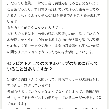
ルだったり言葉、日常で出会う男性が伝えることのないよう
な言葉だったり、非日常を意識していて帰った後も幸せでる
んるんしちゃうようなそんな1日を提供できることを意識して
います。
もちろん性的テクニックも大切です。
人対人である以上、自分の好みの容姿なのか、話していて心
地が良いかどうか、心許せる相手なのかが大事な訳でお客様
が心地よく過ごせる空気作り、本業の営業職から学んだ会話
の間やリアクションそういったものを大切にしています。
セラピストとしてのスキルアップのために行って
いることはありますか？
定期的に講師さんにお願いして、性感マッサージの評価をし
て頂き日々精進しています！
何回も指名してたらなぁなぁってなってしまって、施術が適
当になってるセラピストの愚痴をしているユーザー様をよくX
で見かけます。