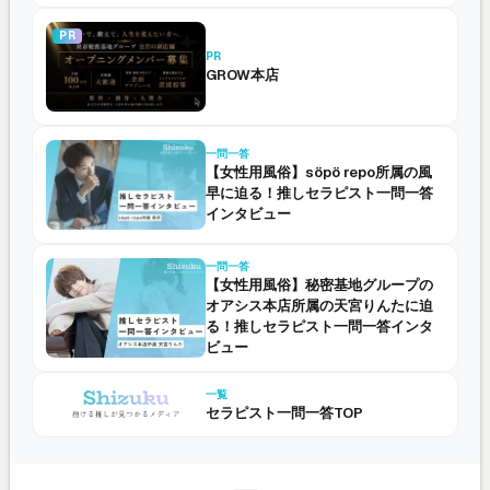
PR
PR
GROW本店
一問一答
【女性用風俗】söpö repo所属の風
早に迫る！推しセラピスト一問一答
インタビュー
一問一答
【女性用風俗】秘密基地グループの
オアシス本店所属の天宮りんたに迫
る！推しセラピスト一問一答インタ
ビュー
一覧
セラピスト一問一答TOP