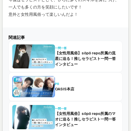
一人でも多くの方を笑顔にしたいです！
意外と女性用風俗って楽しいんだよ！
関連記事
一問一答
【女性用風俗】söpö repo所属の流
星に迫る！推しセラピスト一問一答
インタビュー
PR
PR
OASIS本店
一問一答
【女性用風俗】söpö repo所属のマ
オに迫る！推しセラピスト一問一答
インタビュー