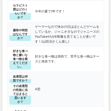
セラピスト
歴はどのく
今年の夏で1年です！
らいです
か？
ゲーマーなので休みの日はほとんどゲームを
趣味や特技
しているか、ジャニオタなのでジャニーズの
はなんです
YouTubeやLIVE映像を見てることが多いで
か？
す！(山田涼介くん推し)
好きな食べ
物と嫌いな
好きな食べ物は焼肉で、苦手な食べ物はチー
食べ物を教
ズと海老です。
えてくださ
い。
血液型は何
型ですか？
その血液型
A型
の性格に当
てはまると
思います
か？