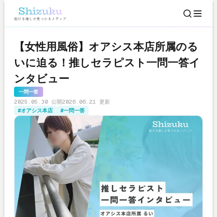
【女性用風俗】オアシス本店所属のる
いに迫る！推しセラピスト一問一答イ
ンタビュー
一問一答
2025.05.30 公開
2026.06.21 更新
#オアシス本店
#一問一答