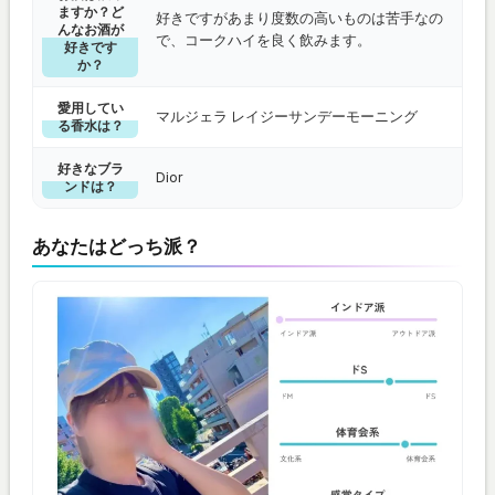
ますか？ど
好きですがあまり度数の高いものは苦手なの
んなお酒が
で、コークハイを良く飲みます。
好きです
か？
愛用してい
マルジェラ レイジーサンデーモーニング
る香水は？
好きなブラ
Dior
ンドは？
あなたはどっち派？