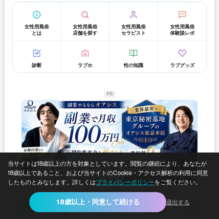
女性用風俗
女性用風俗
女性用風俗
女性用風俗
とは
店舗を探す
セラピスト
体験談レポ
診断
ラブホ
性の知識
ラブグッズ
PR
当サイトは18歳以上の方を対象としています。閲覧の継続により、あなたが
18歳以上であること、および当サイトのCookie・アクセス解析の利用に同意
したものとみなします。詳しくは
プライバシーポリシー
をご覧ください。
18歳以上・同意して続ける
退出する
shizuku
>
【女性用風俗】オアシス本店のるいに迫る！推しセラピスト一問一答インタビュー
ホーム
女風とは
店舗検索
体験談レポ
コラム