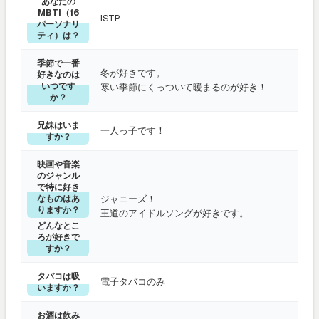
あなたの
MBTI（16
ISTP
パーソナリ
ティ）は？
季節で一番
冬が好きです。
好きなのは
いつです
寒い季節にくっついて暖まるのが好き！
か？
兄妹はいま
一人っ子です！
すか？
映画や音楽
のジャンル
で特に好き
なものはあ
ジャニーズ！
りますか？
王道のアイドルソングが好きです。
どんなとこ
ろが好きで
すか？
タバコは吸
電子タバコのみ
いますか？
お酒は飲み