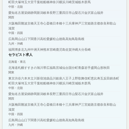
町田
大塚
埼玉
大宮
千葉
柏
船橋
神奈川
横浜
川崎
茨城
栃木
群馬
中部・北陸
愛知
名古屋
栄
錦
静岡
新潟
岐阜
長野
三重
四日市
山梨
石川
金沢
富山
福井
関西
大阪
梅田
難波
京橋
天王寺
心斎橋
日本橋
十三
兵庫
神戸
三宮
姫路
京都
奈良
和歌山
滋賀
中国・四国
広島
岡山
山口
下関
香川
高松
愛媛
松山
徳島
高知
鳥取
島根
九州・沖縄
福岡
博多
北九州
中洲
天神
熊本
宮崎
鹿児島
佐賀
沖縄
大分
長崎
セラピスト求人
北海道・東北
北海道
札幌
すすきの
旭川
帯広
福島
宮城
仙台
国分町
青森
岩手
盛岡
山形
秋田
関東
東京
渋谷
六本木
立川
新宿
池袋
品川
銀座
八王子
上野
歌舞伎町
恵比寿
五反田
錦糸町
町田
大塚
埼玉
大宮
千葉
柏
船橋
神奈川
横浜
川崎
茨城
栃木
群馬
中部・北陸
愛知
名古屋
栄
錦
静岡
新潟
岐阜
長野
三重
四日市
山梨
石川
金沢
富山
福井
関西
大阪
梅田
難波
京橋
天王寺
心斎橋
日本橋
十三
兵庫
神戸
三宮
姫路
京都
奈良
和歌山
滋賀
中国・四国
広島
岡山
山口
下関
香川
高松
愛媛
松山
徳島
高知
鳥取
島根
九州・沖縄