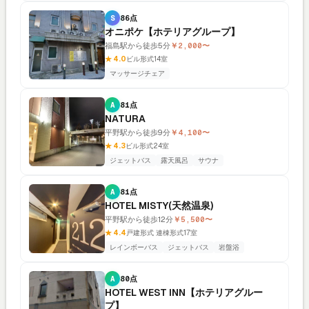
S
86点
オニポケ【ホテリアグループ】
福島駅から徒歩5分
￥2,000〜
★ 4.0
ビル形式
14室
マッサージチェア
A
81点
NATURA
平野駅から徒歩9分
￥4,100〜
★ 4.3
ビル形式
24室
ジェットバス
露天風呂
サウナ
A
81点
HOTEL MISTY(天然温泉)
平野駅から徒歩12分
￥5,500〜
★ 4.4
戸建形式 連棟形式
17室
レインボーバス
ジェットバス
岩盤浴
A
80点
HOTEL WEST INN【ホテリアグルー
プ】