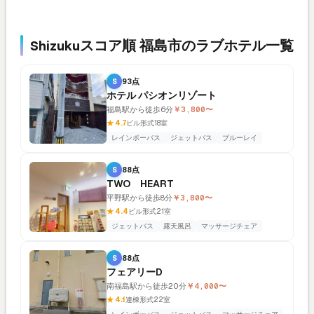
Shizukuスコア順 福島市のラブホテル一覧
S
93点
ホテル パシオンリゾート
福島駅から徒歩6分
￥3,800〜
★ 4.7
ビル形式
18室
レインボーバス
ジェットバス
ブルーレイ
S
88点
TWO HEART
平野駅から徒歩8分
￥3,800〜
★ 4.4
ビル形式
21室
ジェットバス
露天風呂
マッサージチェア
S
88点
フェアリーD
南福島駅から徒歩20分
￥4,000〜
★ 4.1
連棟形式
22室