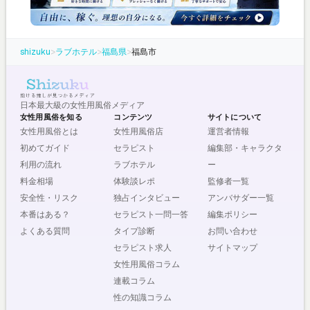
shizuku
>
ラブホテル
>
福島県
>
福島市
日本最大級の女性用風俗メディア
女性用風俗を知る
コンテンツ
サイトについて
女性用風俗とは
女性用風俗店
運営者情報
初めてガイド
セラピスト
編集部・キャラクタ
利用の流れ
ラブホテル
ー
料金相場
体験談レポ
監修者一覧
安全性・リスク
独占インタビュー
アンバサダー一覧
本番はある？
セラピスト一問一答
編集ポリシー
よくある質問
タイプ診断
お問い合わせ
セラピスト求人
サイトマップ
女性用風俗コラム
連載コラム
性の知識コラム