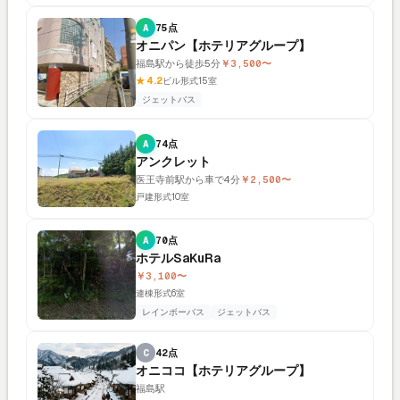
A
75点
オニパン【ホテリアグループ】
福島駅から徒歩5分
￥3,500〜
★ 4.2
ビル形式
15室
ジェットバス
A
74点
アンクレット
医王寺前駅から車で4分
￥2,500〜
戸建形式
10室
A
70点
ホテルSaKuRa
￥3,100〜
連棟形式
6室
レインボーバス
ジェットバス
C
42点
オニココ【ホテリアグループ】
福島駅