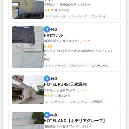
平野駅から徒歩20分
￥4,000〜
★ 4.7
戸建形式
18室
レインボーバス
ジェットバス
ブルーレイ
S
86点
No1ホテル
南福島駅から車で4分
￥3,300〜
★ 3.0
ビル形式 入口は正面と裏口の2箇所から出入りできま
す。
15室
レインボーバス
ジェットバス
コスチューム
S
86点
HOTEL PURE(天然温泉)
平野駅から徒歩13分
￥5,500〜
★ 4.6
ビル形式
24室
レインボーバス
ジェットバス
露天風呂
S
86点
HOTEL AND【ホテリアグループ】
南福島駅から徒歩17分
￥4,500〜