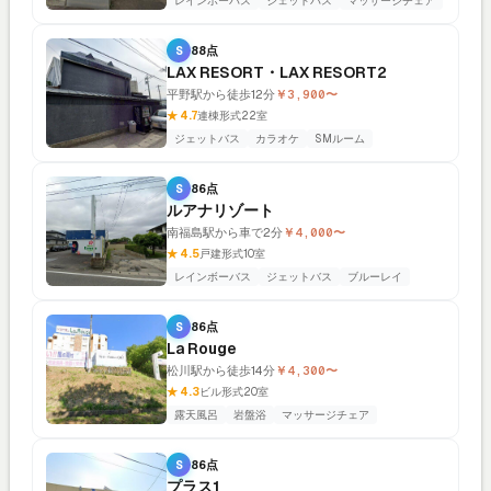
レインボーバス
ジェットバス
マッサージチェア
S
88点
LAX RESORT・LAX RESORT2
平野駅から徒歩12分
￥3,900〜
★ 4.7
連棟形式
22室
ジェットバス
カラオケ
SMルーム
S
86点
ルアナリゾート
南福島駅から車で2分
￥4,000〜
★ 4.5
戸建形式
10室
レインボーバス
ジェットバス
ブルーレイ
S
86点
La Rouge
松川駅から徒歩14分
￥4,300〜
★ 4.3
ビル形式
20室
露天風呂
岩盤浴
マッサージチェア
S
86点
プラス1