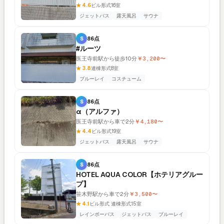
★ 4.6
ビル形式
16室
ジェットバス
露天風呂
サウナ
S
86点
#ルーツ
医王寺前駅から徒歩10分
￥3,200〜
★ 3.8
連棟形式
8室
ブルーレイ
コスチューム
S
86点
α（アルファ）
医王寺前駅から車で2分
￥4,180〜
★ 4.4
ビル形式
19室
ジェットバス
露天風呂
サウナ
S
86点
HOTEL AQUA COLOR【ホテリアグルー
プ】
笹木野駅から車で2分
￥3,500〜
★ 4.1
ビル形式 連棟形式
15室
レインボーバス
ジェットバス
ブルーレイ