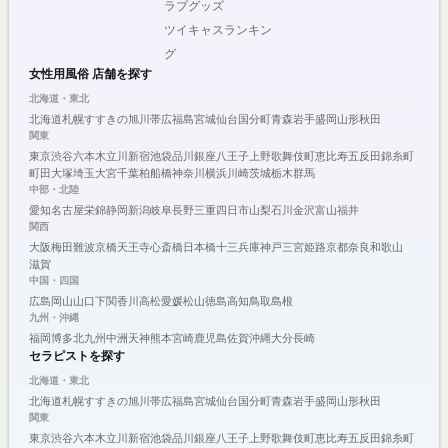
ラブグッズ
ツイキャスランキン
グ
女性用風俗 店舗を探す
北海道・東北
北海道
札幌
すすきの
旭川
帯広
福島
宮城
仙台
国分町
青森
岩手
盛岡
山形
秋田
関東
東京
渋谷
六本木
立川
新宿
池袋
品川
銀座
八王子
上野
歌舞伎町
恵比寿
五反田
錦糸町
町田
大塚
埼玉
大宮
千葉
柏
船橋
神奈川
横浜
川崎
茨城
栃木
群馬
中部・北陸
愛知
名古屋
栄
錦
静岡
新潟
岐阜
長野
三重
四日市
山梨
石川
金沢
富山
福井
関西
大阪
梅田
難波
京橋
天王寺
心斎橋
日本橋
十三
兵庫
神戸
三宮
姫路
京都
奈良
和歌山
滋賀
中国・四国
広島
岡山
山口
下関
香川
高松
愛媛
松山
徳島
高知
鳥取
島根
九州・沖縄
福岡
博多
北九州
中洲
天神
熊本
宮崎
鹿児島
佐賀
沖縄
大分
長崎
セラピストを探す
北海道・東北
北海道
札幌
すすきの
旭川
帯広
福島
宮城
仙台
国分町
青森
岩手
盛岡
山形
秋田
関東
東京
渋谷
六本木
立川
新宿
池袋
品川
銀座
八王子
上野
歌舞伎町
恵比寿
五反田
錦糸町