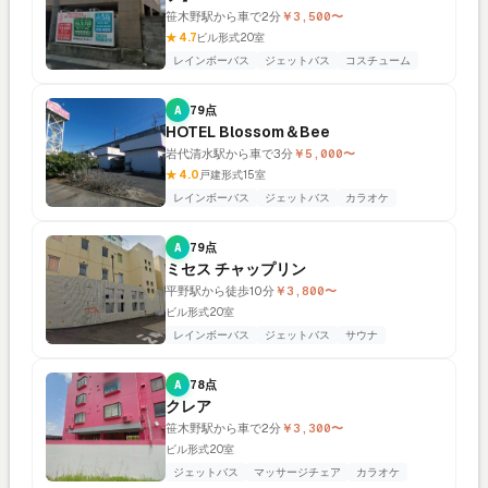
笹木野駅から車で2分
￥3,500〜
★ 4.7
ビル形式
20室
レインボーバス
ジェットバス
コスチューム
A
79点
HOTEL Blossom＆Bee
岩代清水駅から車で3分
￥5,000〜
★ 4.0
戸建形式
15室
レインボーバス
ジェットバス
カラオケ
A
79点
ミセス チャップリン
平野駅から徒歩10分
￥3,800〜
ビル形式
20室
レインボーバス
ジェットバス
サウナ
A
78点
クレア
笹木野駅から車で2分
￥3,300〜
ビル形式
20室
ジェットバス
マッサージチェア
カラオケ