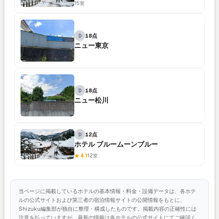
15室
D
18点
ニュー東京
D
18点
ニュー松川
D
12点
ホテル ブルームーンブルー
★ 4.1
12室
当ページに掲載しているホテルの基本情報・料金・設備データは、各ホテ
ルの公式サイトおよび第三者の宿泊情報サイトの公開情報をもとに、
Shizuku編集部が独自に整理・構成したものです。掲載内容の正確性には
注意を払っていますが、最新の情報は各ホテルの公式サイトにてご確認く