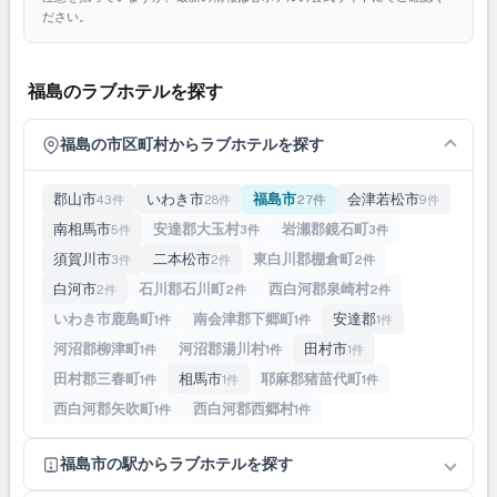
ださい。
福島のラブホテルを探す
福島の市区町村からラブホテルを探す
郡山市
いわき市
福島市
会津若松市
43件
28件
27件
9件
南相馬市
安達郡大玉村
岩瀬郡鏡石町
5件
3件
3件
須賀川市
二本松市
東白川郡棚倉町
3件
2件
2件
白河市
石川郡石川町
西白河郡泉崎村
2件
2件
2件
いわき市鹿島町
南会津郡下郷町
安達郡
1件
1件
1件
河沼郡柳津町
河沼郡湯川村
田村市
1件
1件
1件
田村郡三春町
相馬市
耶麻郡猪苗代町
1件
1件
1件
西白河郡矢吹町
西白河郡西郷村
1件
1件
福島市の駅からラブホテルを探す