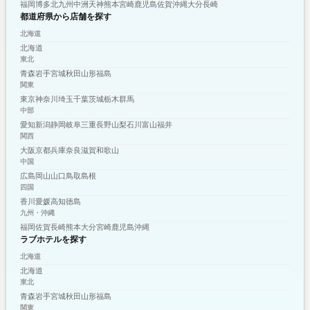
福岡
博多
北九州
中洲
天神
熊本
宮崎
鹿児島
佐賀
沖縄
大分
長崎
都道府県から店舗を探す
北海道
北海道
東北
青森
岩手
宮城
秋田
山形
福島
関東
東京
神奈川
埼玉
千葉
茨城
栃木
群馬
中部
愛知
新潟
静岡
岐阜
三重
長野
山梨
石川
富山
福井
関西
大阪
京都
兵庫
奈良
滋賀
和歌山
中国
広島
岡山
山口
鳥取
島根
四国
香川
愛媛
高知
徳島
九州・沖縄
福岡
佐賀
長崎
熊本
大分
宮崎
鹿児島
沖縄
ラブホテルを探す
北海道
北海道
東北
青森
岩手
宮城
秋田
山形
福島
関東